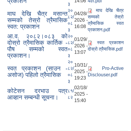
प्रकाशन
14:06
4th.pdf
३
२०
माघ देखि चैत्र
माघ देखि चैत्र मसान्त
04/28/
८२/
सम्मको तेस्रो
सम्मको तेस्रो त्रैमासिक
2026 -
०८
त्रैमासिक स्वत
स्वत: प्रकाशन
16:08
३
प्रकाशन.pdf
आ.व. २०८२।०८३ को
२०
01/29/
दोस्रो त्रैमासिक कार्तिक -
८२/
स्वत प्रकाशन
2026 -
पौष सम्मको स्वत
०८
दोस्रो त्रैमासिक.pdf
13:07
प्रकाशन।
३
२०
10/31/
स्वत प्रकाशन (साउन -
८२/
Pro-Active
2025 -
असोज) पहिलो त्रैमासिक
०८
Disclouser.pdf
19:23
३
02/18/
कोटेसन दरभाउ पत्र
८१/
2025 -
आव्हान सम्बन्धी सूचना।
८२
15:40