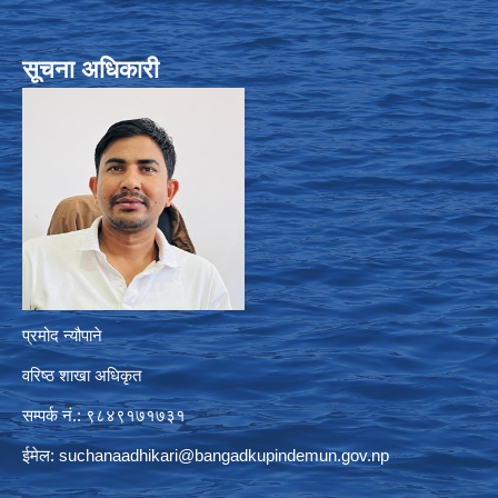
सूचना अधिकारी
प्रमोद न्यौपाने
वरिष्ठ शाखा अधिकृत
सम्पर्क नं.: ९८४९१७१७३१
ईमेल:
suchanaadhikari@bangadkupindemun.gov.np