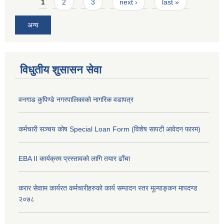
Pages
1
2
3
next ›
last »
अन्य
विधुतीय शुसासन सेवा
वनगाड कुपिण्डे नगरपालिकाको नागरिक वडापत्र
कर्मचारी सञ्चय कोष Special Loan Form (विशेष सापटी आवेदन फारम)
EBA II कार्यक्रम प्रस्तावको लागि तयार ढाँचा
करार सेवााम कार्यरत कर्मचारीहरुको कार्य सम्पादन स्तर मूल्याङ्कन मापदण्ड
२०७८