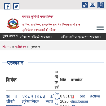
Skip to main content
बनगाड कुपिण्डे नगरपालिका
आर्थिक, सामाजिक, सांस्कृतिक तथा देश बिकाश हाम्रो शान
,कुपिन्ड़े दह वनगाडवासीको पहिचान
मुख्य समाचार
परिक्षा रद्द गरिएको सम्बन्धमा।
अन्तिम अतिजा प्रकाशन सम्बन्धमा।
सह
You are here
Home
»
प्रतिवेदन
» प्रकाशन
प्रकाशन
आ
र्थि
शिर्षक
मिति
दस्तावेज
क
वर्ष
२०
आ व २०८२।०८३ को
07/31/
pro active
८२/
चौथो त्रैमासिक स्वत:
2026 -
disclouser
०८