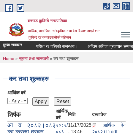
Skip to main content
बनगाड कुपिण्डे नगरपालिका
आर्थिक, सामाजिक, सांस्कृतिक तथा देश बिकाश हाम्रो शान
,कुपिन्ड़े दह वनगाडवासीको पहिचान
मुख्य समाचार
परिक्षा रद्द गरिएको सम्बन्धमा।
अन्तिम अतिजा प्रकाशन सम्बन्धमा।
You are here
Home
»
सूचना तथा जानकारी
» कर तथा शुल्कहरु
कर तथा शुल्कहरु
आर्थिक वर्ष
आर्थिक
शिर्षक
मिति
दस्तावेज
वर्ष
आ व २०८२।०८३
२०८२/
11/17/2025
आर्थिक ऐन
का करका दरहरु
०८३
- 13:46
२०८२ (1).pdf