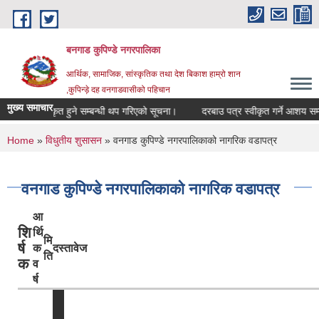
Skip to main content
बनगाड कुपिण्डे नगरपालिका
आर्थिक, सामाजिक, सांस्कृतिक तथा देश बिकाश हाम्रो शान
,कुपिन्ड़े दह वनगाडवासीको पहिचान
मुख्य समाचार
र्ता सूचीकृत हुने सम्बन्धी थप गरिएको सूचना।
दरबाउ पत्र स्वीकृत गर्ने आशय सम्बन्ध
You are here
Home
»
विधुतीय शुसासन
» वनगाड कुपिण्डे नगरपालिकाको नागरिक वडापत्र
वनगाड कुपिण्डे नगरपालिकाको नागरिक वडापत्र
आ
शि
र्थि
मि
र्ष
क
दस्तावेज
ति
क
व
र्ष