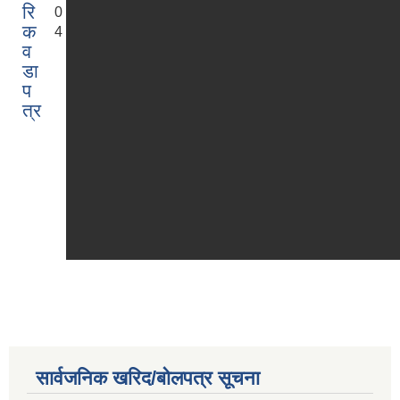
रि
0
क
4
व
डा
प
त्र
सार्वजनिक खरिद/बोलपत्र सूचना