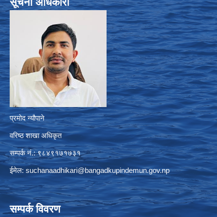
सूचना अधिकारी
प्रमोद न्यौपाने
वरिष्ठ शाखा अधिकृत
सम्पर्क नं.: ९८४९१७१७३१
ईमेल:
suchanaadhikari@bangadkupindemun.gov.np
सम्पर्क विवरण