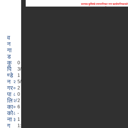
व
न
गा
ड
कु
0
पि
3/
ण्डे
1
न
२
5/
गर
०
2
पा
८
0
लि
२/
2
का
०
6
को
८
-
ना
३
1
ग
1: