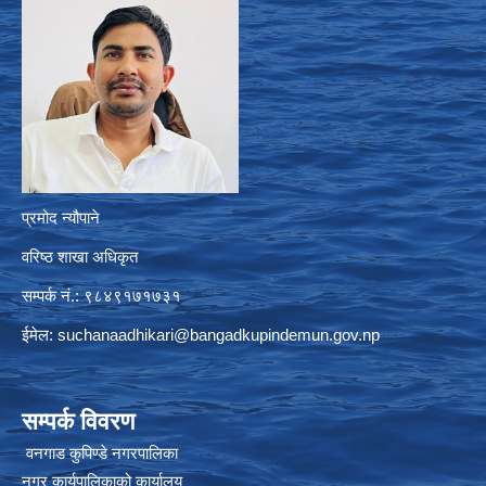
प्रमोद न्यौपाने
वरिष्ठ शाखा अधिकृत
सम्पर्क नं.: ९८४९१७१७३१
ईमेल:
suchanaadhikari@bangadkupindemun.gov.np
सम्पर्क विवरण
वनगाड कुपिण्डे नगरपालिका
नगर कार्यपालिकाको कार्यालय