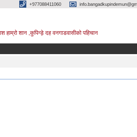
+977088411060
info.bangadkupindemun@gm
श हाम्रो शान ,कुपिन्ड़े दह वनगाडवासीको पहिचान