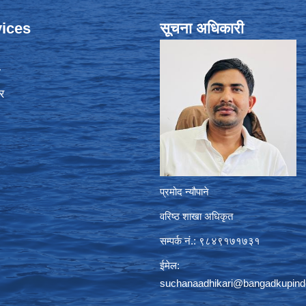
ices
सूचना अधिकारी
ा
र
प्रमोद न्यौपाने
वरिष्ठ शाखा अधिकृत
सम्पर्क नं.: ९८४९१७१७३१
ईमेल:
suchanaadhikari@bangadkupind