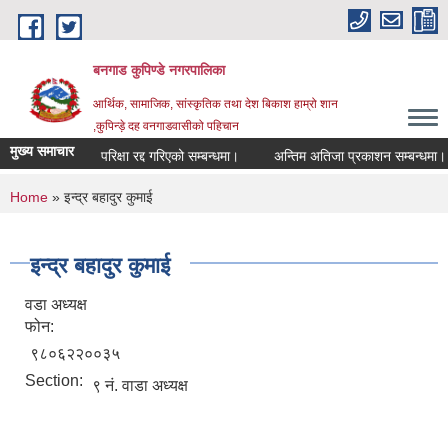
Skip to main content
बनगाड कुपिण्डे नगरपालिका
आर्थिक, सामाजिक, सांस्कृतिक तथा देश बिकाश हाम्रो शान
,कुपिन्ड़े दह वनगाडवासीको पहिचान
मुख्य समाचार
परिक्षा रद्द गरिएको सम्बन्धमा।
अन्तिम अतिजा प्रकाशन सम्बन्धमा।
You are here
Home
» इन्द्र बहादुर कुमाई
इन्द्र बहादुर कुमाई
वडा अध्यक्ष
फोन:
९८०६२२००३५
Section:
९ नं. वाडा अध्यक्ष