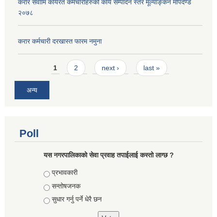
करार सेवााम कार्यरत कर्मचारीहरुको कार्य सम्पादन स्तर मूल्याङ्कन मापदण्ड
२०७८
करार कर्मचारी दरखास्त फारम नमुना
Pages
1
2
next ›
last »
अन्य
Poll
यस नगरपालिकाको सेवा प्रवाह तपाईलाई कस्तो लाग्छ ?
Choices
प्रभावकारी
सन्तोषजनक
सुधार गर्नु पर्ने धेरै छन