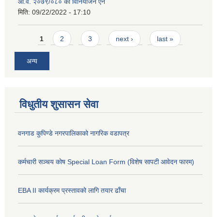
आ.व. २०७९/०८० को विनियोजन ऐन
मिति:
09/22/2022 - 17:10
Pages
1
2
3
next ›
last »
अन्य
विधुतीय शुसासन सेवा
वनगाड कुपिण्डे नगरपालिकाको नागरिक वडापत्र
कर्मचारी सञ्चय कोष Special Loan Form (विशेष सापटी आवेदन फारम)
EBA II कार्यक्रम प्रस्तावको लागि तयार ढाँचा