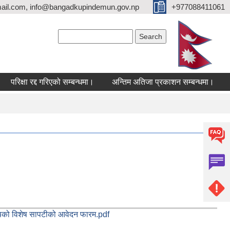
ail.com, info@bangadkupindemun.gov.np
+977088411061
Search form
Search
िक्षा रद्द गरिएको सम्बन्धमा।
अन्तिम अतिजा प्रकाशन सम्बन्धमा।
सह लग
को विशेष सापटीको आवेदन फारम.pdf