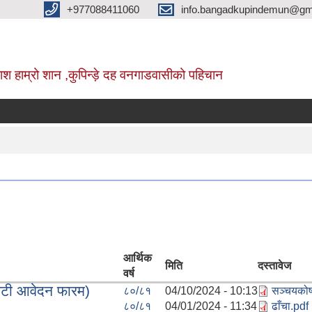
+977088411060
info.bangadkupindemun@gm
श हाम्रो शान ,कुपिन्ड़े दह वनगाडवासीको पहिचान
पर
आर्थिक
मिति
दस्तावेज
वर्ष
पटी आवेदन फारम)
८०/८१
04/10/2024 - 10:13
सञ्चयकोष
८०/८१
04/01/2024 - 11:34
ढाँचा.pdf