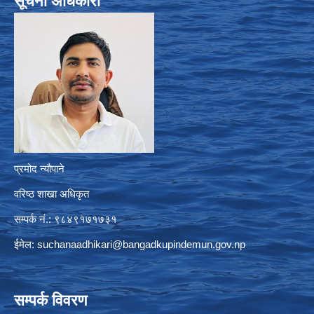
सूचना अधिकारी
प्रमोद न्यौपाने
वरिष्ठ शाखा अधिकृत
सम्पर्क नं.: ९८४९१७१७३१
ईमेल:
suchanaadhikari@bangadkupindemun.gov.np
सम्पर्क विवरण