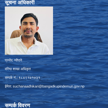
सूचना अधिकारी
प्रमोद न्यौपाने
वरिष्ठ शाखा अधिकृत
सम्पर्क नं.: ९८४९१७१७३१
ईमेल:
suchanaadhikari@bangadkupindemun.gov.np
सम्पर्क विवरण