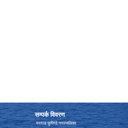
सम्पर्क विवरण
वनगाड कुपिण्डे नगरपालिका