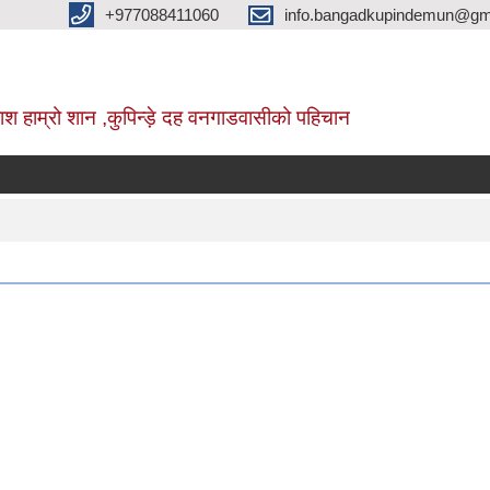
+977088411060
info.bangadkupindemun@gm
श हाम्रो शान ,कुपिन्ड़े दह वनगाडवासीको पहिचान