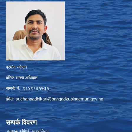
प्रमोद न्यौपाने
वरिष्ठ शाखा अधिकृत
सम्पर्क नं.: ९८४९१७१७३१
ईमेल:
suchanaadhikari@bangadkupindemun.gov.np
सम्पर्क विवरण
वनगाड कुपिण्डे नगरपालिका