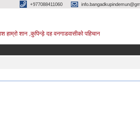
+977088411060
info.bangadkupindemun@gm
श हाम्रो शान ,कुपिन्ड़े दह वनगाडवासीको पहिचान