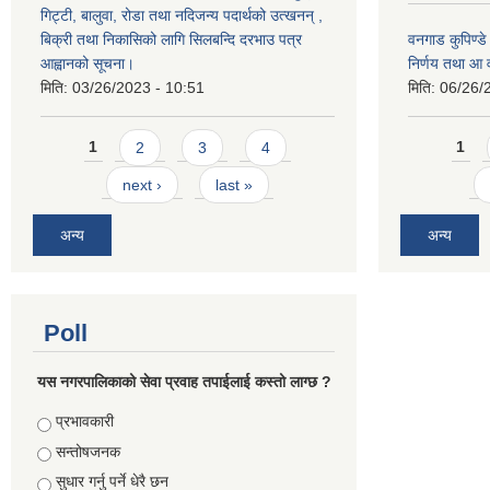
गिट्टी, बालुवा, रोडा तथा नदिजन्य पदार्थको उत्खनन् ,
बिक्री तथा निकासिको लागि सिलबन्दि दरभाउ पत्र
वनगाड कुपिण्ड
आह्वानको सूचना।
निर्णय तथा आ
मिति:
03/26/2023 - 10:51
मिति:
06/26/
Pages
Pages
1
2
3
4
1
next ›
last »
अन्य
अन्य
Poll
यस नगरपालिकाको सेवा प्रवाह तपाईलाई कस्तो लाग्छ ?
Choices
प्रभावकारी
सन्तोषजनक
सुधार गर्नु पर्ने धेरै छन