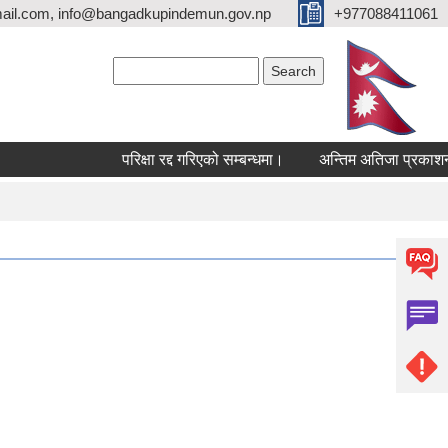
ail.com, info@bangadkupindemun.gov.np
+977088411061
Search form
Search
परिक्षा रद्द गरिएको सम्बन्धमा।
अन्तिम अतिजा प्रकाशन सम्बन