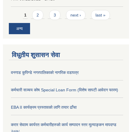
Pages
1
2
3
next ›
last »
अन्य
विधुतीय शुसासन सेवा
वनगाड कुपिण्डे नगरपालिकाको नागरिक वडापत्र
कर्मचारी सञ्चय कोष Special Loan Form (विशेष सापटी आवेदन फारम)
EBA II कार्यक्रम प्रस्तावको लागि तयार ढाँचा
करार सेवााम कार्यरत कर्मचारीहरुको कार्य सम्पादन स्तर मूल्याङ्कन मापदण्ड
२०७८