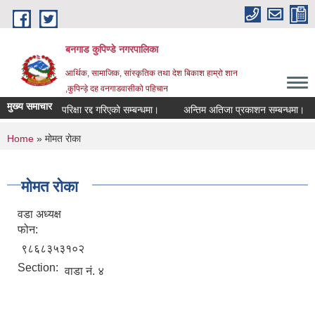
Skip to main content
बनगाड कुपिण्डे नगरपालिका
आर्थिक, सामाजिक, सांस्कृतिक तथा देश बिकाश हाम्रो शान
,कुपिन्ड़े दह वनगाडवासीको पहिचान
मुख्य समाचार
परिक्षा रद्द गरिएको सम्बन्धमा।
अन्तिम अतिजा प्रकाशन सम्बन्धमा।
स
You are here
Home
» मोमत रोका
मोमत रोका
वडा अध्यक्ष
फोन:
९८६८३५३१०२
Section:
वाडा नं. ४