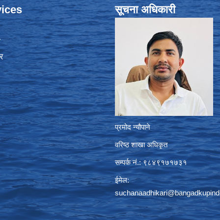
ices
सूचना अधिकारी
ा
र
प्रमोद न्यौपाने
वरिष्ठ शाखा अधिकृत
सम्पर्क नं.: ९८४९१७१७३१
ईमेल:
suchanaadhikari@bangadkupind