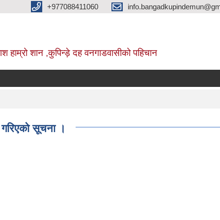
+977088411060
info.bangadkupindemun@gm
श हाम्रो शान ,कुपिन्ड़े दह वनगाडवासीको पहिचान
 गरिएको सूचना ।