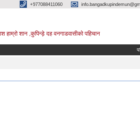
+977088411060
info.bangadkupindemun@gm
श हाम्रो शान ,कुपिन्ड़े दह वनगाडवासीको पहिचान
परिक्षा 