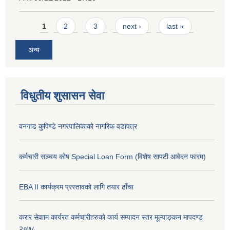
Pages
1
2
3
next ›
last »
अन्य
विधुतीय शुसासन सेवा
वनगाड कुपिण्डे नगरपालिकाको नागरिक वडापत्र
कर्मचारी सञ्चय कोष Special Loan Form (विशेष सापटी आवेदन फारम)
EBA II कार्यक्रम प्रस्तावको लागि तयार ढाँचा
करार सेवााम कार्यरत कर्मचारीहरुको कार्य सम्पादन स्तर मूल्याङ्कन मापदण्ड
२०७८