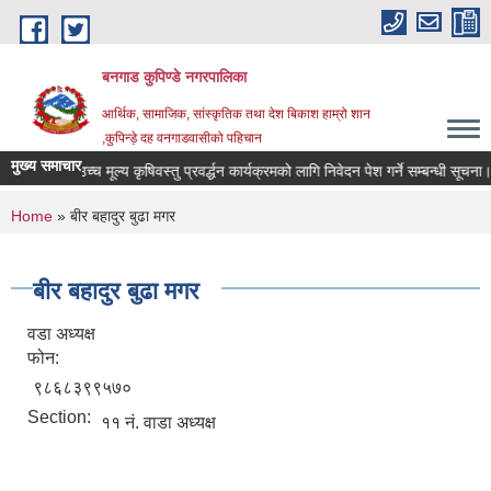
Skip to main content
बनगाड कुपिण्डे नगरपालिका
आर्थिक, सामाजिक, सांस्कृतिक तथा देश बिकाश हाम्रो शान
,कुपिन्ड़े दह वनगाडवासीको पहिचान
मुख्य समाचार
गानीमा उच्च मूल्य कृषिवस्तु प्रवर्द्धन कार्यक्रमको लागि निवेदन पेश गर्ने सम्बन्धी सूचना।
You are here
Home
» बीर बहादुर बुढा मगर
बीर बहादुर बुढा मगर
वडा अध्यक्ष
फोन:
९८६८३९९५७०
Section:
११ नं. वाडा अध्यक्ष