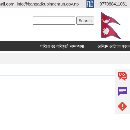
ail.com, info@bangadkupindemun.gov.np
+977088411061
Search form
Search
परिक्षा रद्द गरिएको सम्बन्धमा।
अन्तिम अतिजा प्रकाशन स