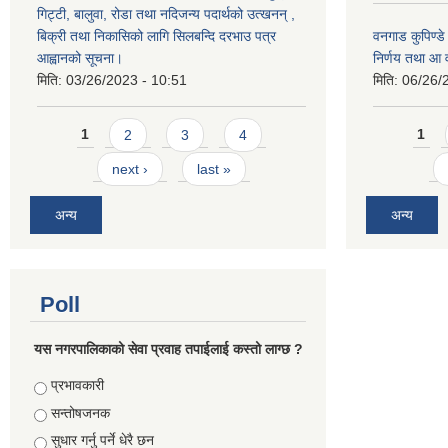
गिट्टी, बालुवा, रोडा तथा नदिजन्य पदार्थको उत्खनन् ,
बिक्री तथा निकासिको लागि सिलबन्दि दरभाउ पत्र
वनगाड कुपिण्ड
आह्वानको सूचना।
निर्णय तथा आ
मिति:
03/26/2023 - 10:51
मिति:
06/26/
Pages
Pages
1
2
3
4
1
next ›
last »
अन्य
अन्य
Poll
यस नगरपालिकाको सेवा प्रवाह तपाईलाई कस्तो लाग्छ ?
Choices
प्रभावकारी
सन्तोषजनक
सुधार गर्नु पर्ने धेरै छन