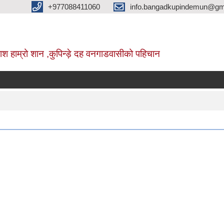
+977088411060
info.bangadkupindemun@gm
श हाम्रो शान ,कुपिन्ड़े दह वनगाडवासीको पहिचान