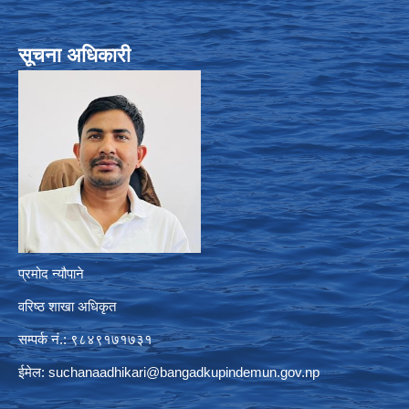
सूचना अधिकारी
प्रमोद न्यौपाने
वरिष्ठ शाखा अधिकृत
सम्पर्क नं.: ९८४९१७१७३१
ईमेल:
suchanaadhikari@bangadkupindemun.gov.np