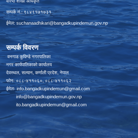
वरिष्ठ शाखा अधिकृत
सम्पर्क नं.: ९८४९१७१७३१
ईमेल:
suchanaadhikari@bangadkupindemun.gov.np
सम्पर्क विवरण
वनगाड कुपिण्डे नगरपालिका
नगर कार्यपालिकाको कार्यालय
देवस्थल, सल्यान, कर्णाली प्रदेश, नेपाल
फोनः ०८८-४११०६०, ०८८-४११०६२
ईमेलः
info.bangadkupindemun@gmail.com
info@bangadkupindemun.gov.np
ito.bangadkupindemun@gmail.com