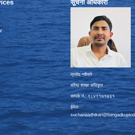
ices
सूचना अधिकारी
ा
र
प्रमोद न्यौपाने
वरिष्ठ शाखा अधिकृत
सम्पर्क नं.: ९८४९१७१७३१
ईमेल:
suchanaadhikari@bangadkupind