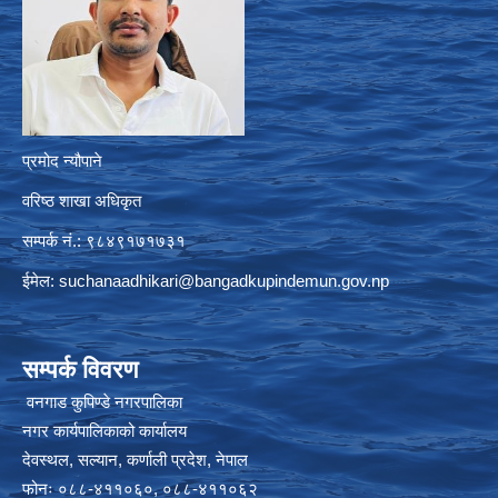
प्रमोद न्यौपाने
वरिष्ठ शाखा अधिकृत
सम्पर्क नं.: ९८४९१७१७३१
ईमेल:
suchanaadhikari@bangadkupindemun.gov.np
सम्पर्क विवरण
वनगाड कुपिण्डे नगरपालिका
नगर कार्यपालिकाको कार्यालय
देवस्थल, सल्यान, कर्णाली प्रदेश, नेपाल
फोनः ०८८-४११०६०, ०८८-४११०६२