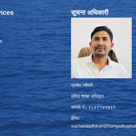
ices
सूचना अधिकारी
ा
र
प्रमोद न्यौपाने
वरिष्ठ शाखा अधिकृत
सम्पर्क नं.: ९८४९१७१७३१
ईमेल:
suchanaadhikari@bangadkupind