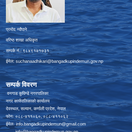
प्रमोद न्यौपाने
वरिष्ठ शाखा अधिकृत
सम्पर्क नं.: ९८४९१७१७३१
ईमेल:
suchanaadhikari@bangadkupindemun.gov.np
सम्पर्क विवरण
वनगाड कुपिण्डे नगरपालिका
नगर कार्यपालिकाको कार्यालय
देवस्थल, सल्यान, कर्णाली प्रदेश, नेपाल
फोनः ०८८-४११०६०, ०८८-४११०६२
ईमेलः
info.bangadkupindemun@gmail.com
info@bangadkupindemun.gov.np