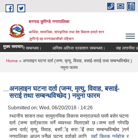
Skip to main content
बनगाड कुपिण्डे नगरपालिका
आर्थिक, सामाजिक, सांस्कृतिक तथा देश बिकाश हाम्रो शान
,कुपिन्ड़े दह वनगाडवासीको पहिचान
मुख्य समाचार
रद्द गरिएको सम्बन्धमा।
अन्तिम अतिजा प्रकाशन सम्बन्धमा।
सह लगानीमा उच्च मूल्य 
You are here
Home
» अनलाइन घटना दर्ता (जन्म, मृत्यु, विवाह, बसाई-सराई तथा सम्बन्धविच्छेद )
नमुना फारम
अनलाइन घटना दर्ता (जन्म, मृत्यु, विवाह, बसाई-
सराई तथा सम्बन्धविच्छेद ) नमुना फारम
Submitted on:
Wed, 06/20/2018 - 14:26
स्थानीय शासन तथा सामुदनयिक विकास मन्त्रालयले घरमै बसेर घटना
दर्ता (जन्म दर्ता)फारम भर्ने व्यवस्था मिलाएको छ।जन्म दर्ता गरेपछि
अन्य दर्ता( मृत्यु, विवाह, बसाँर्इ सरार्इँ तथा सम्बन्धविच्छेद )गर्न
नगपालिका आउनु पर्नेछ| घटना दर्ताको लागि
यहाँ क्लिक गर्नुहोस्
र