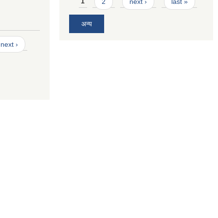
Pages
1
2
next ›
last »
अन्य
next ›