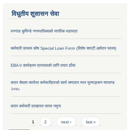
विधुतीय शुसासन सेवा
वनगाड कुपिण्डे नगरपालिकाको नागरिक वडापत्र
कर्मचारी सञ्चय कोष Special Loan Form (विशेष सापटी आवेदन फारम)
EBA II कार्यक्रम प्रस्तावको लागि तयार ढाँचा
करार सेवााम कार्यरत कर्मचारीहरुको कार्य सम्पादन स्तर मूल्याङ्कन मापदण्ड
२०७८
करार कर्मचारी दरखास्त फारम नमुना
Pages
1
2
next ›
last »