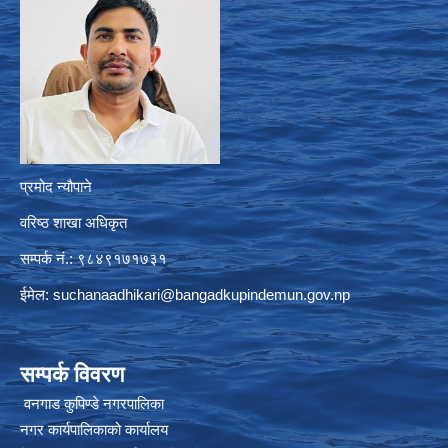
प्रमोद न्यौपाने
वरिष्ठ शाखा अधिकृत
सम्पर्क नं.: ९८४९१७१७३१
ईमेल:
suchanaadhikari@bangadkupindemun.gov.np
सम्पर्क विवरण
वनगाड कुपिण्डे नगरपालिका
नगर कार्यपालिकाको कार्यालय