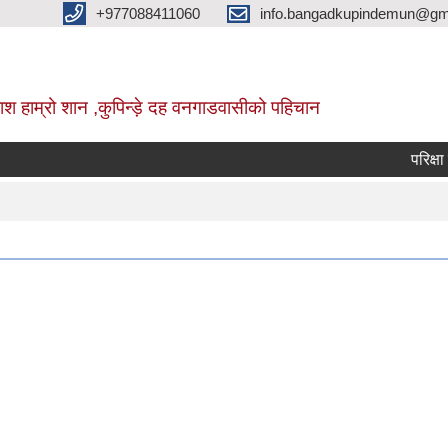
+977088411060
info.bangadkupindemun@gm
श हाम्रो शान ,कुपिन्ड़े दह वनगाडवासीको पहिचान
परिक्षा रद्द ग