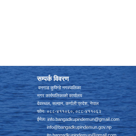
सम्पर्क विवरण
वनगाड कुपिण्डे नगरपालिका
नगर कार्यपालिकाको कार्यालय
देवस्थल, सल्यान, कर्णाली प्रदेश, नेपाल
फोनः ०८८-४११०६०, ०८८-४११०६२
ईमेलः
info.bangadkupindemun@gmail.com
info@bangadkupindemun.gov.np
ito.bangadkupindemun@gmail.com