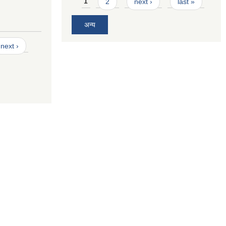
Pages
1
2
next ›
last »
अन्य
next ›