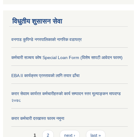
विधुतीय शुसासन सेवा
वनगाड कुपिण्डे नगरपालिकाको नागरिक वडापत्र
कर्मचारी सञ्चय कोष Special Loan Form (विशेष सापटी आवेदन फारम)
EBA II कार्यक्रम प्रस्तावको लागि तयार ढाँचा
करार सेवााम कार्यरत कर्मचारीहरुको कार्य सम्पादन स्तर मूल्याङ्कन मापदण्ड
२०७८
करार कर्मचारी दरखास्त फारम नमुना
Pages
1
2
next ›
last »