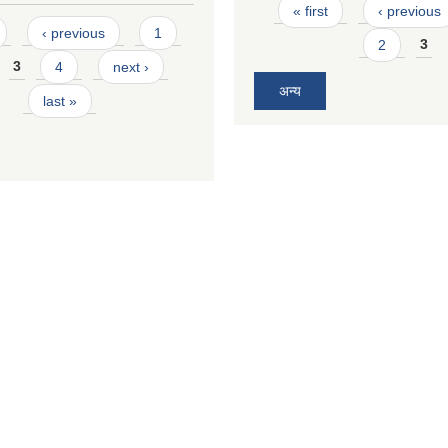
Pages
« first
‹ previous
‹ previous
1
2
3
3
4
next ›
अन्य
last »