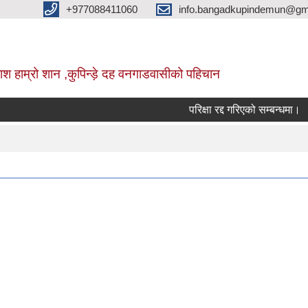
+977088411060
info.bangadkupindemun@gm
श हाम्रो शान ,कुपिन्ड़े दह वनगाडवासीको पहिचान
परिक्षा रद्द गरिएको सम्बन्धमा।
अन