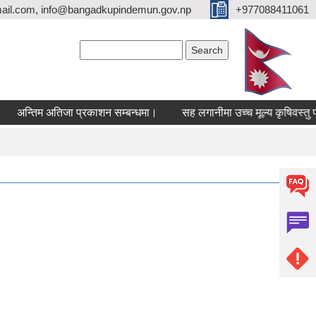
ail.com, info@bangadkupindemun.gov.np
+977088411061
Search form
Search
्तिम अतिजा प्रकाशन सम्बन्धमा।
सह लगानीमा उच्च मूल्य कृषिवस्तु प्रवर्द्ध