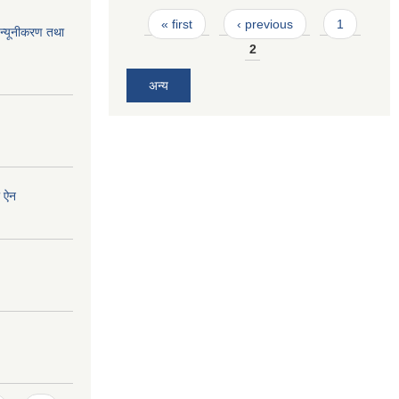
Pages
« first
‹ previous
1
न्यूनीकरण तथा
2
अन्य
ी ऐन