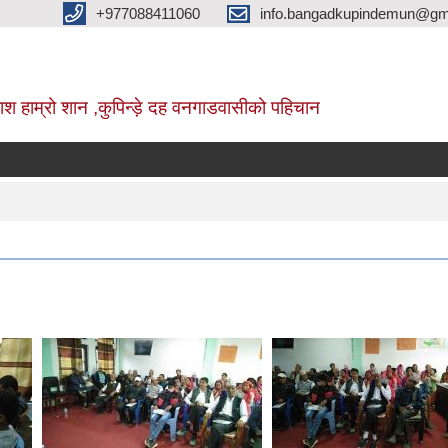
+977088411060
info.bangadkupindemun@gm
श हाम्रो शान ,कुपिन्ड़े दह वनगाडवासीको पहिचान