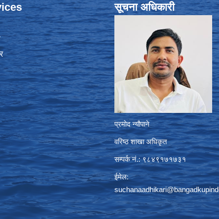
ices
सूचना अधिकारी
ा
र
प्रमोद न्यौपाने
वरिष्ठ शाखा अधिकृत
सम्पर्क नं.: ९८४९१७१७३१
ईमेल:
suchanaadhikari@bangadkupind