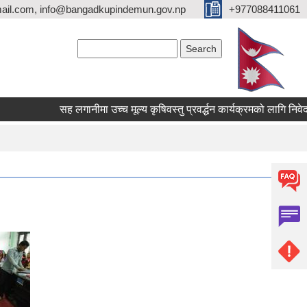
ail.com, info@bangadkupindemun.gov.np
+977088411061
Search form
Search
सह लगानीमा उच्च मूल्य कृषिवस्तु प्रवर्द्धन कार्यक्रमको लागि निवेदन पेश ग