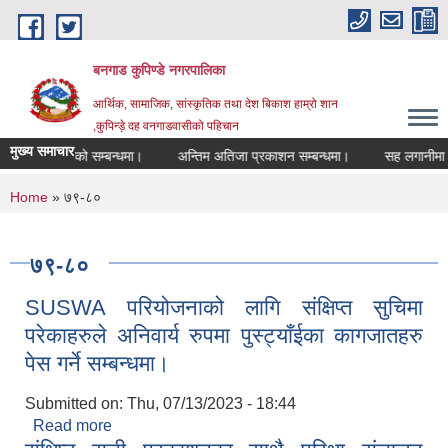
Skip to main content
बनगाड कुपिण्डे नगरपालिका
आर्थिक, सामाजिक, सांस्कृतिक तथा देश बिकाश हाम्रो शान
,कुपिन्ड़े दह वनगाडवासीको पहिचान
मुख्य समाचार
्षा रद्द गरिएको सम्बन्धमा।
अन्तिम अतिजा प्रकाशन सम्बन्धमा।
सह लगानीमा उच्च मू
You are here
Home
» ७९-८०
७९-८०
SUSWA परियोजनाको लागि संक्षिप्त सुचिमा
परेकाहरुले अनिवार्य रुपमा पुस्ट्याँईका कागजातहरु
पेस गर्ने सम्बन्धमा।
Submitted on:
Thu, 07/13/2023 - 18:44
Read more
about SUSWA परियोजनाको लागि संक्षिप्त सुचिमा
परेकाहरुले अनिवार्य रुपमा पुस्ट्याँईका कागजातहरु पेस गर्ने