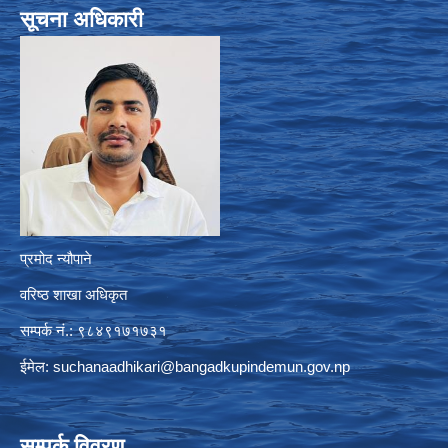
सूचना अधिकारी
प्रमोद न्यौपाने
वरिष्ठ शाखा अधिकृत
सम्पर्क नं.: ९८४९१७१७३१
ईमेल:
suchanaadhikari@bangadkupindemun.gov.np
सम्पर्क विवरण