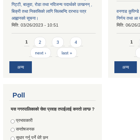
गिट्टी, बालुवा, रोडा तथा नदिजन्य पदार्थको उत्खनन् ,
बिक्री तथा निकासिको लागि सिलबन्दि दरभाउ पत्र
वनगाड कुपिण्ड
आह्वानको सूचना।
निर्णय तथा आ
मिति:
03/26/2023 - 10:51
मिति:
06/26/
Pages
Pages
1
2
3
4
1
next ›
last »
अन्य
अन्य
Poll
यस नगरपालिकाको सेवा प्रवाह तपाईलाई कस्तो लाग्छ ?
Choices
प्रभावकारी
सन्तोषजनक
सुधार गर्नु पर्ने धेरै छन