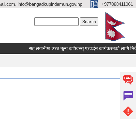
ail.com, info@bangadkupindemun.gov.np
+977088411061
Search form
Search
सह लगानीमा उच्च मूल्य कृषिवस्तु प्रवर्द्धन कार्यक्रमको लागि निवेदन पेश