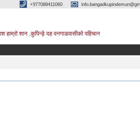
+977088411060
info.bangadkupindemun@gm
श हाम्रो शान ,कुपिन्ड़े दह वनगाडवासीको पहिचान