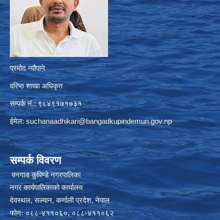
प्रमोद न्यौपाने
वरिष्ठ शाखा अधिकृत
सम्पर्क नं.: ९८४९१७१७३१
ईमेल:
suchanaadhikari@bangadkupindemun.gov.np
सम्पर्क विवरण
वनगाड कुपिण्डे नगरपालिका
नगर कार्यपालिकाको कार्यालय
देवस्थल, सल्यान, कर्णाली प्रदेश, नेपाल
फोनः ०८८-४११०६०, ०८८-४११०६२