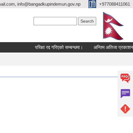
ail.com, info@bangadkupindemun.gov.np
+977088411061
Search form
Search
परिक्षा रद्द गरिएको सम्बन्धमा।
अन्तिम अतिजा प्रकाशन सम्बन