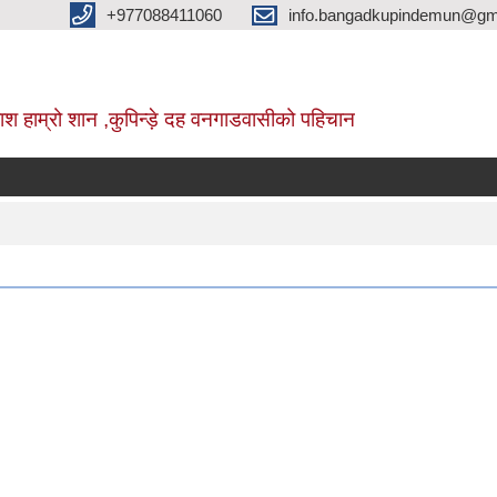
+977088411060
info.bangadkupindemun@gm
श हाम्रो शान ,कुपिन्ड़े दह वनगाडवासीको पहिचान