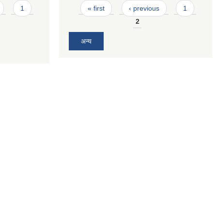
Pages
1
« first
‹ previous
1
2
अन्य