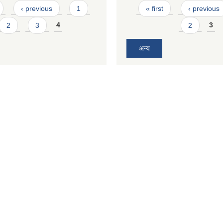
Pages
‹ previous
1
« first
‹ previous
2
3
4
2
3
अन्य