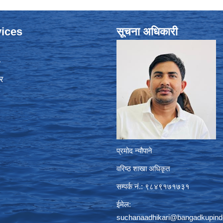
ices
सूचना अधिकारी
ा
र
प्रमोद न्यौपाने
वरिष्ठ शाखा अधिकृत
सम्पर्क नं.: ९८४९१७१७३१
ईमेल:
suchanaadhikari@bangadkupind