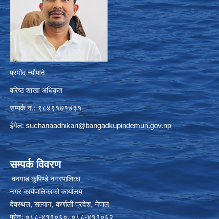
प्रमोद न्यौपाने
वरिष्ठ शाखा अधिकृत
सम्पर्क नं.: ९८४९१७१७३१
ईमेल:
suchanaadhikari@bangadkupindemun.gov.np
सम्पर्क विवरण
वनगाड कुपिण्डे नगरपालिका
नगर कार्यपालिकाको कार्यालय
देवस्थल, सल्यान, कर्णाली प्रदेश, नेपाल
फोनः ०८८-४११०६०, ०८८-४११०६२