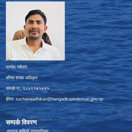
प्रमोद न्यौपाने
वरिष्ठ शाखा अधिकृत
सम्पर्क नं.: ९८४९१७१७३१
ईमेल:
suchanaadhikari@bangadkupindemun.gov.np
सम्पर्क विवरण
वनगाड कुपिण्डे नगरपालिका