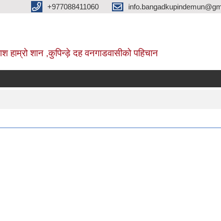
+977088411060
info.bangadkupindemun@gm
श हाम्रो शान ,कुपिन्ड़े दह वनगाडवासीको पहिचान