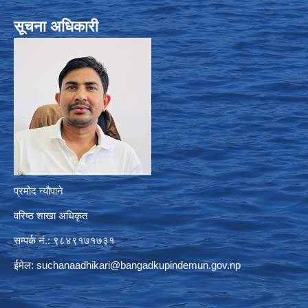
सूचना अधिकारी
प्रमोद न्यौपाने
वरिष्ठ शाखा अधिकृत
सम्पर्क नं.: ९८४९१७१७३१
ईमेल:
suchanaadhikari@bangadkupindemun.gov.np