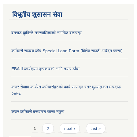
विधुतीय शुसासन सेवा
वनगाड कुपिण्डे नगरपालिकाको नागरिक वडापत्र
कर्मचारी सञ्चय कोष Special Loan Form (विशेष सापटी आवेदन फारम)
EBA II कार्यक्रम प्रस्तावको लागि तयार ढाँचा
करार सेवााम कार्यरत कर्मचारीहरुको कार्य सम्पादन स्तर मूल्याङ्कन मापदण्ड
२०७८
करार कर्मचारी दरखास्त फारम नमुना
Pages
1
2
next ›
last »