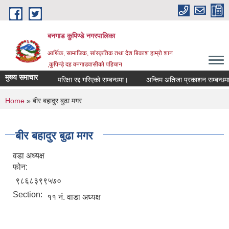
Skip to main content
बनगाड कुपिण्डे नगरपालिका
आर्थिक, सामाजिक, सांस्कृतिक तथा देश बिकाश हाम्रो शान
,कुपिन्ड़े दह वनगाडवासीको पहिचान
मुख्य समाचार
परिक्षा रद्द गरिएको सम्बन्धमा।
अन्तिम अतिजा प्रकाशन सम्बन्धमा।
You are here
Home
» बीर बहादुर बुढा मगर
बीर बहादुर बुढा मगर
वडा अध्यक्ष
फोन:
९८६८३९९५७०
Section:
११ नं. वाडा अध्यक्ष