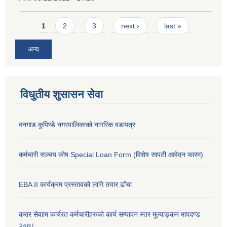
Pages
1
2
3
next ›
last »
अन्य
विधुतीय शुसासन सेवा
वनगाड कुपिण्डे नगरपालिकाको नागरिक वडापत्र
कर्मचारी सञ्चय कोष Special Loan Form (विशेष सापटी आवेदन फारम)
EBA II कार्यक्रम प्रस्तावको लागि तयार ढाँचा
करार सेवााम कार्यरत कर्मचारीहरुको कार्य सम्पादन स्तर मूल्याङ्कन मापदण्ड
२०७८