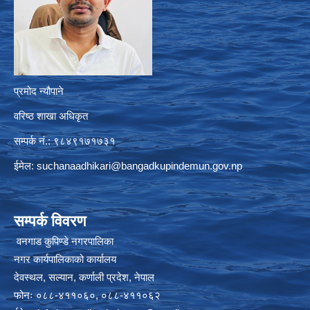
प्रमोद न्यौपाने
वरिष्ठ शाखा अधिकृत
सम्पर्क नं.: ९८४९१७१७३१
ईमेल:
suchanaadhikari@bangadkupindemun.gov.np
सम्पर्क विवरण
वनगाड कुपिण्डे नगरपालिका
नगर कार्यपालिकाको कार्यालय
देवस्थल, सल्यान, कर्णाली प्रदेश, नेपाल
फोनः ०८८-४११०६०, ०८८-४११०६२