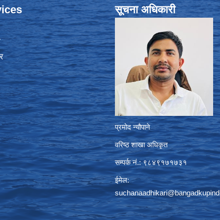
ices
सूचना अधिकारी
ा
र
प्रमोद न्यौपाने
वरिष्ठ शाखा अधिकृत
सम्पर्क नं.: ९८४९१७१७३१
ईमेल:
suchanaadhikari@bangadkupind