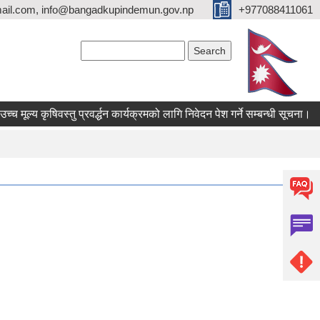
ail.com, info@bangadkupindemun.gov.np
+977088411061
Search form
Search
ल्य कृषिवस्तु प्रवर्द्धन कार्यक्रमको लागि निवेदन पेश गर्ने सम्बन्धी सूचना।
म