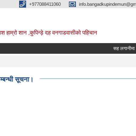
+977088411060
info.bangadkupindemun@gm
श हाम्रो शान ,कुपिन्ड़े दह वनगाडवासीको पहिचान
सह लगानीमा उच्च मू
म्बन्धी सूचना।