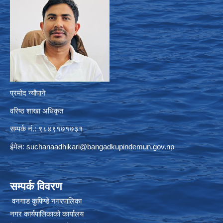
प्रमोद न्यौपाने
वरिष्ठ शाखा अधिकृत
सम्पर्क नं.: ९८४९१७१७३१
ईमेल:
suchanaadhikari@bangadkupindemun.gov.np
सम्पर्क विवरण
वनगाड कुपिण्डे नगरपालिका
नगर कार्यपालिकाको कार्यालय