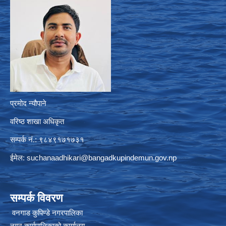
प्रमोद न्यौपाने
वरिष्ठ शाखा अधिकृत
सम्पर्क नं.: ९८४९१७१७३१
ईमेल:
suchanaadhikari@bangadkupindemun.gov.np
सम्पर्क विवरण
वनगाड कुपिण्डे नगरपालिका
नगर कार्यपालिकाको कार्यालय