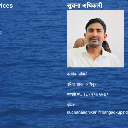
ices
सूचना अधिकारी
ा
र
प्रमोद न्यौपाने
वरिष्ठ शाखा अधिकृत
सम्पर्क नं.: ९८४९१७१७३१
ईमेल:
suchanaadhikari@bangadkupind