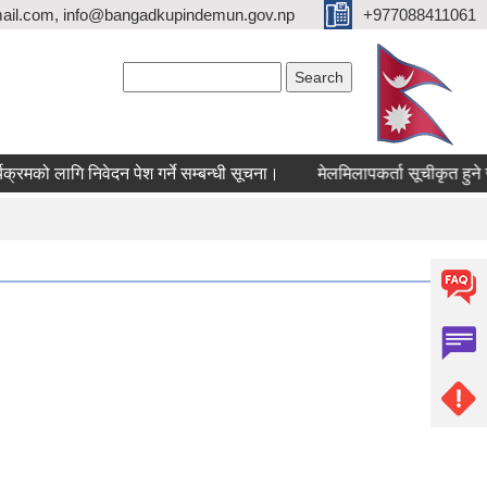
ail.com, info@bangadkupindemun.gov.np
+977088411061
Search form
Search
मको लागि निवेदन पेश गर्ने सम्बन्धी सूचना।
मेलमिलापकर्ता सूचीकृत हुने सम्ब