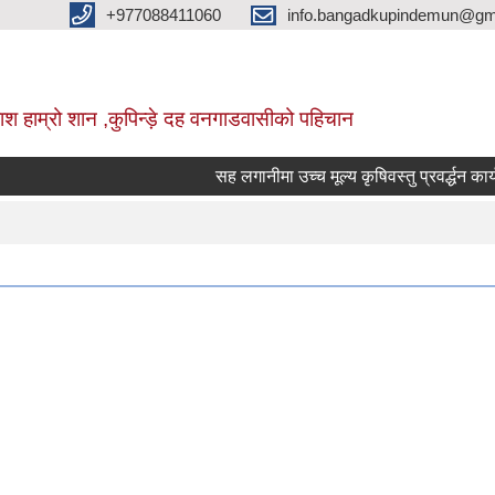
+977088411060
info.bangadkupindemun@gm
श हाम्रो शान ,कुपिन्ड़े दह वनगाडवासीको पहिचान
सह लगानीमा उच्च मूल्य कृषिवस्तु प्रवर्द्धन कार्यक्र