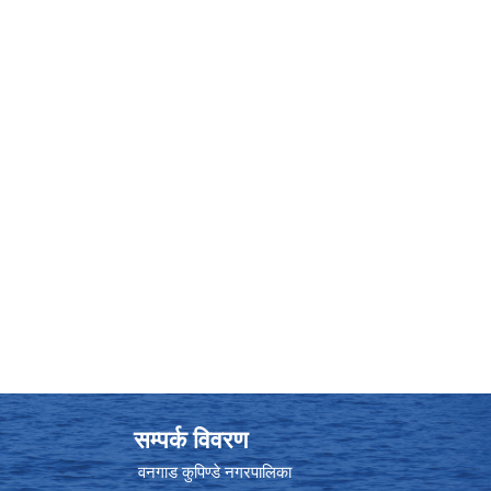
सम्पर्क विवरण
वनगाड कुपिण्डे नगरपालिका