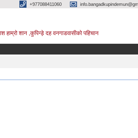
+977088411060
info.bangadkupindemun@gm
श हाम्रो शान ,कुपिन्ड़े दह वनगाडवासीको पहिचान