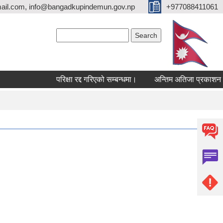
ail.com, info@bangadkupindemun.gov.np
+977088411061
Search form
Search
परिक्षा रद्द गरिएको सम्बन्धमा।
अन्तिम अतिजा प्रकाशन सम्बन